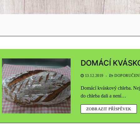
DOMÁCÍ KVÁSK
13.12.2019
-
DOPORUČEN
Domácí kváskový chleba. Nejzd
do chleba dali a není…
ZOBRAZIT PŘÍSPĚVEK