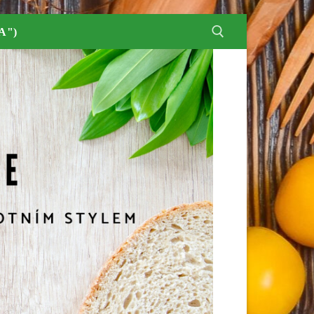
A")
Hledat: