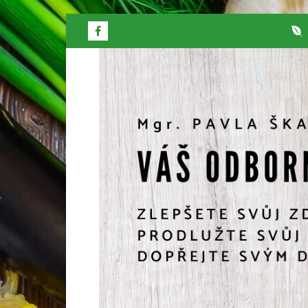
Přeskočit
na
obsah